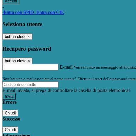
-
Entra con SPID
Entra con CIE
Seleziona utente
button close
×
Recupero password
button close
×
E-mail
Verrà inviato un messaggio all'indirizz
Non hai una e-mail associata al nome utente? Effettua il reset della password tram
E-mail inviata, si prega di controllare la casella di posta elettronica!
Errore
Chiudi
Successo
Chiudi
Informazione